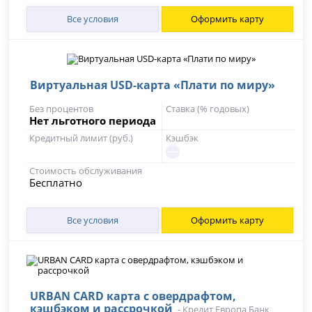
Все условия
Оформить карту
Виртуальная USD-карта «Плати по миру»
Без процентов
Ставка (% годовых)
Нет льготного периода
Кредитный лимит (руб.)
Кэшбэк
Стоимость обслуживания
Бесплатно
Все условия
Оформить карту
URBAN CARD карта с овердрафтом,
кэшбэком и рассрочкой
-
Кредит Европа Банк