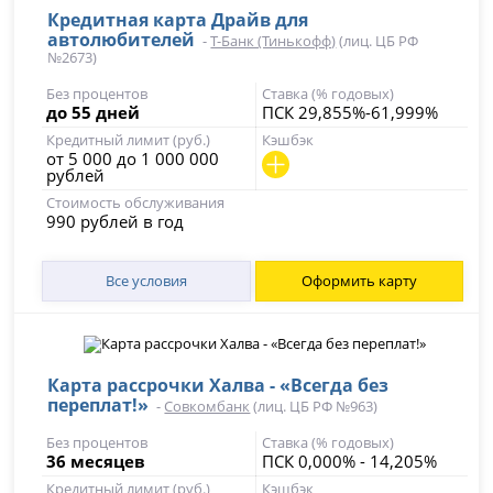
Кредитная карта Драйв для
автолюбителей
-
Т-Банк (Тинькофф)
(лиц. ЦБ РФ
№2673)
Без процентов
Ставка (% годовых)
до 55 дней
ПСК 29,855%-61,999%
Кредитный лимит (руб.)
Кэшбэк
от 5 000 до 1 000 000
рублей
Стоимость обслуживания
990 рублей в год
Все условия
Оформить карту
Карта рассрочки Халва - «Всегда без
переплат!»
-
Совкомбанк
(лиц. ЦБ РФ №963)
Без процентов
Ставка (% годовых)
36 месяцев
ПСК 0,000% - 14,205%
Кредитный лимит (руб.)
Кэшбэк