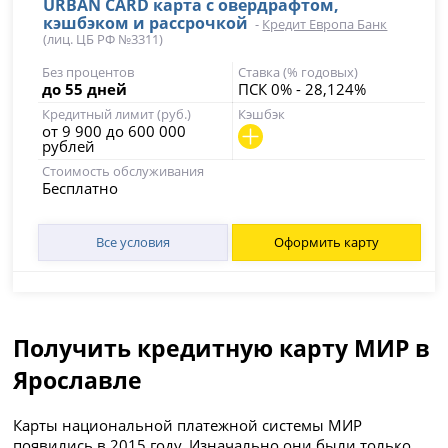
URBAN CARD карта с овердрафтом,
кэшбэком и рассрочкой
-
Кредит Европа Банк
(лиц. ЦБ РФ №3311)
Без процентов
Ставка (% годовых)
до 55 дней
ПСК 0% - 28,124%
Кредитный лимит (руб.)
Кэшбэк
от 9 900 до 600 000
рублей
Стоимость обслуживания
Бесплатно
Все условия
Оформить карту
Получить кредитную карту МИР в
Ярославле
Карты национальной платежной системы МИР
появились в 2015 году. Изначально они были только