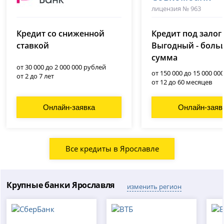
лицензия № 963
Ренессанс Банк
(Ренессанс Кредит)
Кредит со сниженной
Кредит под залог
лицензия № 3354
ставкой
Выгодный - боль
сумма
от 30 000 до 2 000 000 рублей
от 150 000 до 15 000 00
от 2 до 7 лет
от 12 до 60 месяцев
Онлайн-заявка
Онлайн-заяв
Все кредиты в Ярославле
Крупные банки Ярославля
изменить регион