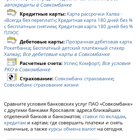
автокредиты в Совкомбанке
Кредитные карты:
Карта рассрочки Халва -
«Всегда без переплат!»
;
Кредитная карта 180 дней без %
с бесплатным снятием
;
Кредитная карта 180 дней без %
ПЛЮС
Дебетовые карты:
Прозрачная дебетовая карта
Рокетбанка
;
Бесплатный детский платёжный стикер
Халвау
;
Все дебетовые карты в Совкомбанке
Расчетные счета:
Успех
;
Комфорт
;
Все условия
РКО в Совкомбанке
Страхование:
Совкомбанк страхование
;
Совкомбанк страхование жизни
Сравните условия банковских услуг ПАО «Совкомбанк»
с другими банками Ярославля: адреса ближайших
отделений банков и банкоматов;
ставки по вкладам
,
кредитам
и картам; где совершить платежи и снять
наличные, а также
курсы обмена валют
на сегодня.