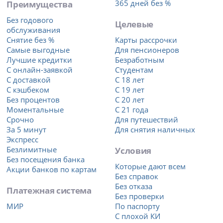
Преимущества
365 дней без %
Без годового
Целевые
обслуживания
Снятие без %
Карты рассрочки
Самые выгодные
Для пенсионеров
Лучшие кредитки
Безработным
С онлайн-заявкой
Студентам
С доставкой
С 18 лет
С кэшбеком
С 19 лет
Без процентов
С 20 лет
Моментальные
С 21 года
Срочно
Для путешествий
За 5 минут
Для снятия наличных
Экспресс
Безлимитные
Условия
Без посещения банка
Которые дают всем
Акции банков по картам
Без справок
Без отказа
Платежная система
Без проверки
МИР
По паспорту
С плохой КИ