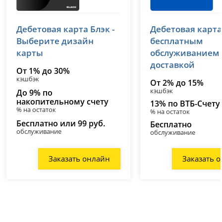
Т-Банк (Тинькофф)
ВТБ
Дебетовая карта Блэк -
Дебетовая карта
лицензия № 2673
лицензия № 1000
Выберите дизайн
бесплатным
карты
обслуживанием
доставкой
От 1% до 30%
кэшбэк
От 2% до 15%
кэшбэк
До 9% по
накопительному счету
13% по ВТБ-Счету
% на остаток
% на остаток
Бесплатно или 99 руб.
Бесплатно
обслуживание
обслуживание
Заказать онлайн
Заказать 