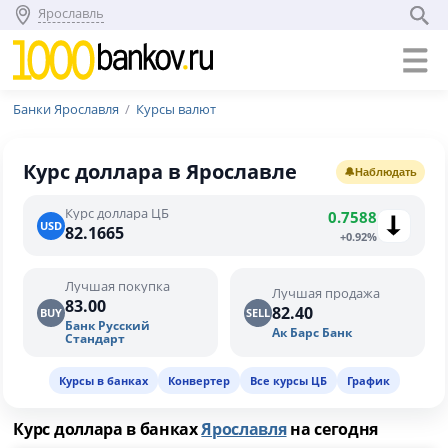
Ярославль
Банки Ярославля
Курсы валют
Курс доллара в Ярославле
🔔
Наблюдать
Курс доллара ЦБ
0.7588
USD
82.1665
+0.92%
Лучшая покупка
Лучшая продажа
83.00
82.40
BUY
SELL
Банк Русский
Ак Барс Банк
Стандарт
Курсы в банках
Конвертер
Все курсы ЦБ
График
Курс доллара в банках
Ярославля
на сегодня