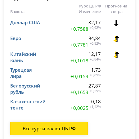
Курс ЦБ РФ
Прогноз на
Валюта
Изменение
завтра
Доллар США
82,17
+0,92%
+0,7588
Евро
94,84
+0,82%
+0,7781
Китайский
12,17
юань
+0,84%
+0,1018
Турецкая
1,73
лира
+0,89%
+0,0154
Белорусский
27,87
рубль
+0,59%
+0,1653
Казахстанский
0,18
тенге
+1,42%
+0,0025
Все курсы валют ЦБ РФ