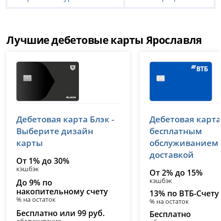
Лучшие дебетовые карты Ярославля
Т-Банк (Тинькофф)
ВТБ
Дебетовая карта Блэк -
Дебетовая карта
лицензия № 2673
лицензия № 1000
Выберите дизайн
бесплатным
карты
обслуживанием
доставкой
От 1% до 30%
кэшбэк
От 2% до 15%
кэшбэк
До 9% по
накопительному счету
13% по ВТБ-Счету
% на остаток
% на остаток
Бесплатно или 99 руб.
Бесплатно
обслуживание