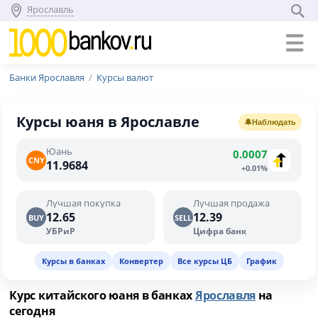
Ярославль
Банки Ярославля
Курсы валют
Курсы юаня в Ярославле
🔔
Наблюдать
Юань
0.0007
CNY
11.9684
+0.01%
Лучшая покупка
Лучшая продажа
12.65
12.39
BUY
SELL
УБРиР
Цифра банк
Курсы в банках
Конвертер
Все курсы ЦБ
График
Курс китайского юаня в банках
Ярославля
на
сегодня