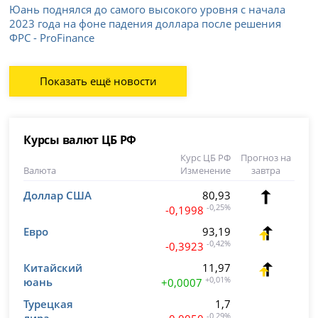
Юань поднялся до самого высокого уровня с начала
2023 года на фоне падения доллара после решения
ФРС - ProFinance
Показать ещё новости
Курсы валют ЦБ РФ
Курс ЦБ РФ
Прогноз на
Валюта
Изменение
завтра
Доллар США
80,93
-0,25%
-0,1998
Евро
93,19
-0,42%
-0,3923
Китайский
11,97
юань
+0,01%
+0,0007
Турецкая
1,7
лира
-0,29%