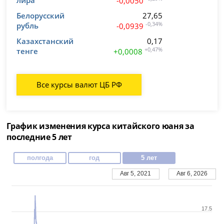
-0,0050
Белорусский
27,65
рубль
-0,34%
-0,0939
Казахстанский
0,17
тенге
+0,47%
+0,0008
Все курсы валют ЦБ РФ
График изменения курса китайского юаня за
последние 5 лет
полгода
год
5 лет
Авг 5, 2021
Авг 6, 2026
17.5