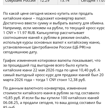
Сбербанк России
12.29
13.14
Сегодня 11:07
По какой цене сегодня можно купить или продать
китайские юани – подскажет конвертер валют.
Достаточно ввести сумму и выбрать валюту для обмена.
Например, если меняем на рубли, то текущий кросс-курс
1 CNY = 11.97 RUB. Калькулятор рассчитывает
соотношение юаней к рублям в режиме онлайн,
используя курсы основных валют к китайскому юаню,
установленные Центробанком России (ЦБ РФ) на
сегодняшнюю дату.
График изменения котировки валюты показывает, что
за прошедший год выгоднее всего было купить
китайские юани 22 мая 2026 года по цене 10,40 руб. А
самый выгодный кросс-курс для продажи юаней был 20
марта 2026 года – тогда 1 CNY стоил 12,38 руб.
По данным валютного конвертера, изменение
стоимости китайского юаня в рублях за год составило
+0,85 руб. И если бы вы купили 100 китайских юаней
06.08.25, а продали сегодня, то ваш доход составил бы
85 руб.