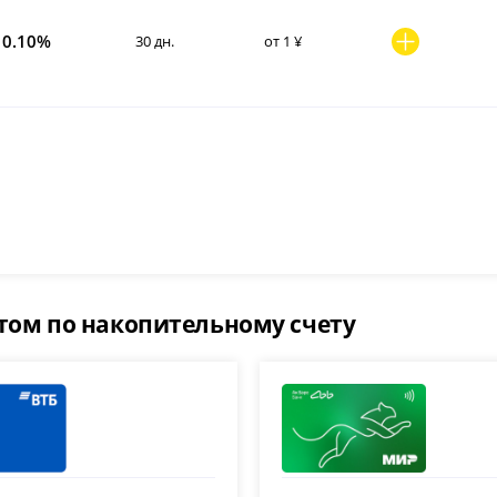
0.10%
30 дн.
от 1 ¥
том по накопительному счету
Ак Барс