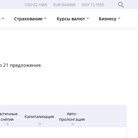
USD 82.1665
EUR 94.8366
CNY 12.1655
и
Страхование
Курсы валют
Бизнесу
но 21 предложение.
астичные
Авто-
Капитализация
снятия
пролонгация