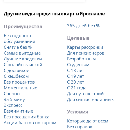
Другие виды кредитных карт в Ярославле
Преимущества
365 дней без %
Без годового
Целевые
обслуживания
Снятие без %
Карты рассрочки
Самые выгодные
Для пенсионеров
Лучшие кредитки
Безработным
С онлайн-заявкой
Студентам
С доставкой
С 18 лет
С кэшбеком
С 19 лет
Без процентов
С 20 лет
Моментальные
С 21 года
Срочно
Для путешествий
За 5 минут
Для снятия наличных
Экспресс
Безлимитные
Условия
Без посещения банка
Которые дают всем
Акции банков по картам
Без справок