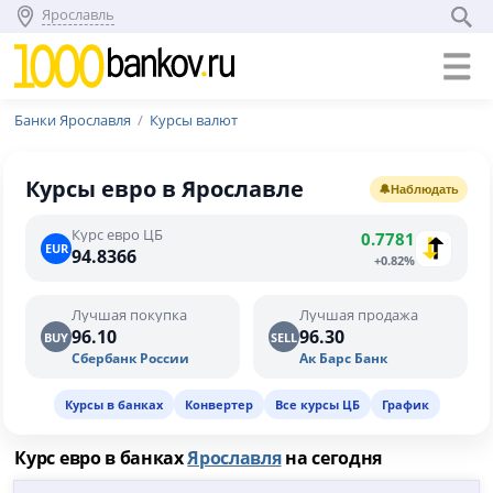
Ярославль
Банки Ярославля
Курсы валют
Курсы евро в Ярославле
🔔
Наблюдать
Курс евро ЦБ
0.7781
EUR
94.8366
+0.82%
Лучшая покупка
Лучшая продажа
96.10
96.30
BUY
SELL
Сбербанк России
Ак Барс Банк
Курсы в банках
Конвертер
Все курсы ЦБ
График
Курс евро в банках
Ярославля
на сегодня