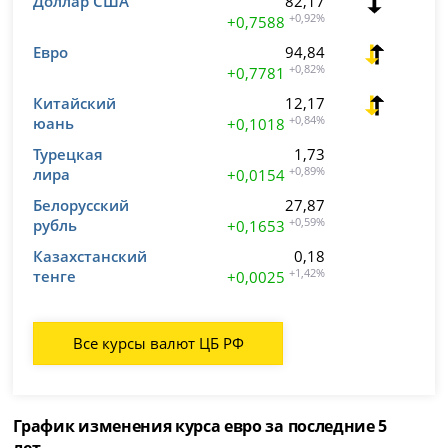
Доллар США
82,17
+0,92%
+0,7588
Евро
94,84
+0,82%
+0,7781
Китайский
12,17
юань
+0,84%
+0,1018
Турецкая
1,73
лира
+0,89%
+0,0154
Белорусский
27,87
рубль
+0,59%
+0,1653
Казахстанский
0,18
тенге
+1,42%
+0,0025
Все курсы валют ЦБ РФ
График изменения курса евро за последние 5