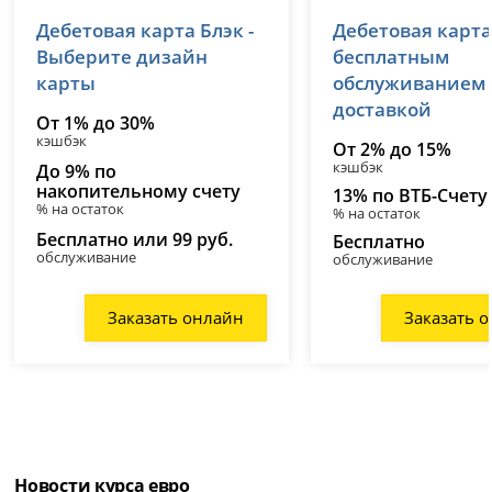
Т-Банк (Тинькофф)
ВТБ
Дебетовая карта Блэк -
Дебетовая карта
лицензия № 2673
лицензия № 1000
Выберите дизайн
бесплатным
карты
обслуживанием
доставкой
От 1% до 30%
кэшбэк
От 2% до 15%
кэшбэк
До 9% по
накопительному счету
13% по ВТБ-Счету
% на остаток
% на остаток
Бесплатно или 99 руб.
Бесплатно
обслуживание
обслуживание
Заказать онлайн
Заказать 
Новости курса евро