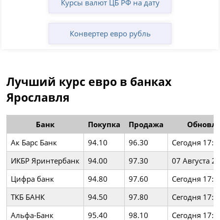
Курсы валют ЦБ РФ на дату
Конвертер евро рубль
Лучший курс евро в банках
Ярославля
Банк
Покупка
Продажа
Обновл
Ак Барс Банк
94.10
96.30
Сегодня 17:2
ИКБР Яринтербанк
94.00
97.30
07 Августа 2
Цифра банк
94.80
97.60
Сегодня 17:1
ТКБ БАНК
94.50
97.80
Сегодня 17:2
Альфа-Банк
95.40
98.10
Сегодня 17:0