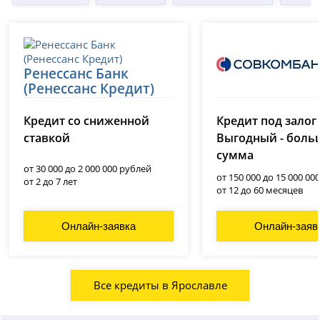
Ренессанс Банк
(Ренессанс Кредит)
Совкомбанк
лицензия № 3354
Кредит со сниженной
Кредит под залог
лицензия № 963
ставкой
Выгодный - боль
сумма
от 30 000 до 2 000 000 рублей
от 150 000 до 15 000 00
от 2 до 7 лет
от 12 до 60 месяцев
Онлайн-заявка
Онлайн-заяв
Все кредиты в Ярославле