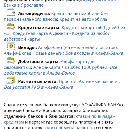
Банка в Ярославле
.
Автокредиты:
Кредит на автомобиль без
первоначального взноса
;
Кредит на автомобиль
Кредитные карты:
Кредитная карта «60 дней без
%»
;
Кредитная карта А Деньги - Кредита из любой
дебетовой карты
Вклады:
Альфа-Счёт (на ежедневный остаток)
;
Альфа-Вклад Новые деньги
;
Все вклады в Альфа-Банке
Дебетовые карты:
Альфа карта для
самозанятых
;
Альфа‑Карта + кэшбэк 1000 рублей
;
Все
дебетовые карты в Альфа-Банке
Расчетные счета:
Простой
;
Активные расчеты
;
Все условия РКО в Альфа-Банке
Сравните условия банковских услуг АО «АЛЬФА-БАНК» с
другими банками Ярославля: адреса ближайших
отделений банков и банкоматов;
ставки по вкладам
,
кредитам
и картам; где совершить платежи и снять
наличные, а также
курсы обмена валют
на сегодня.