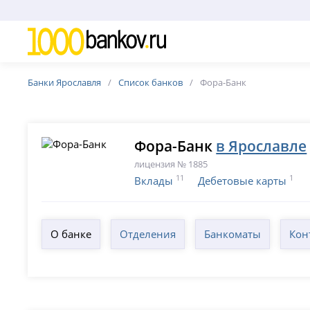
Банки Ярославля
Список банков
Фора-Банк
Фора-Банк
в Ярославле
лицензия № 1885
11
1
Вклады
Дебетовые карты
О банке
Отделения
Банкоматы
Кон