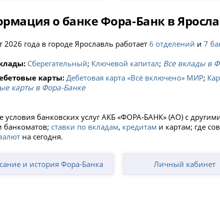
рмация о банке Фора-Банк в Яросла
т 2026 года в городе Ярославль работает
6 отделений
и
7 б
клады:
Сберегательный
;
Ключевой капитал
;
Все вклады в 
ебетовые карты:
Дебетовая карта «Всё включено» МИР
;
Кар
ые карты в Фора-Банке
е условия банковских услуг АКБ «ФОРА-БАНК» (АО) с други
и банкоматов;
ставки по вкладам
,
кредитам
и картам; где со
валют
на сегодня.
сание и история Фора-Банка
Личный кабинет