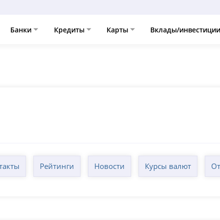
Банки
Кредиты
Карты
Вклады/инвестици
такты
Рейтинги
Новости
Курсы валют
От