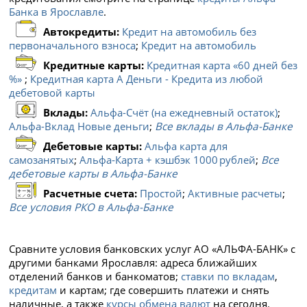
Банка в Ярославле
.
Автокредиты:
Кредит на автомобиль без
первоначального взноса
;
Кредит на автомобиль
Кредитные карты:
Кредитная карта «60 дней без
%»
;
Кредитная карта А Деньги - Кредита из любой
дебетовой карты
Вклады:
Альфа-Счёт (на ежедневный остаток)
;
Альфа-Вклад Новые деньги
;
Все вклады в Альфа-Банке
Дебетовые карты:
Альфа карта для
самозанятых
;
Альфа‑Карта + кэшбэк 1000 рублей
;
Все
дебетовые карты в Альфа-Банке
Расчетные счета:
Простой
;
Активные расчеты
;
Все условия РКО в Альфа-Банке
Сравните условия банковских услуг АО «АЛЬФА-БАНК» с
другими банками Ярославля: адреса ближайших
отделений банков и банкоматов;
ставки по вкладам
,
кредитам
и картам; где совершить платежи и снять
наличные, а также
курсы обмена валют
на сегодня.