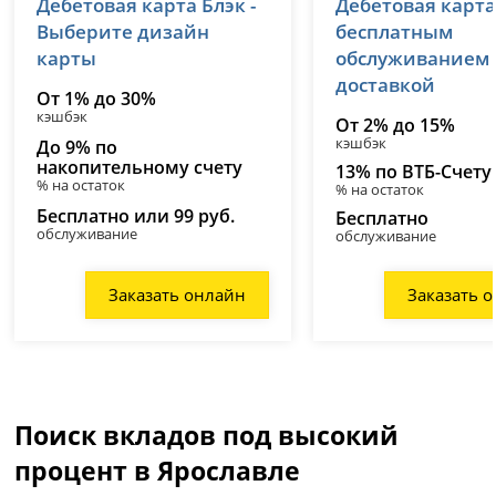
Дебетовая карта Блэк -
Дебетовая карта
лицензия № 2673
лицензия № 1000
Выберите дизайн
бесплатным
карты
обслуживанием
доставкой
От 1% до 30%
кэшбэк
От 2% до 15%
кэшбэк
До 9% по
накопительному счету
13% по ВТБ-Счету
% на остаток
% на остаток
Бесплатно или 99 руб.
Бесплатно
обслуживание
обслуживание
Заказать онлайн
Заказать 
Поиск вкладов под высокий
процент в Ярославле