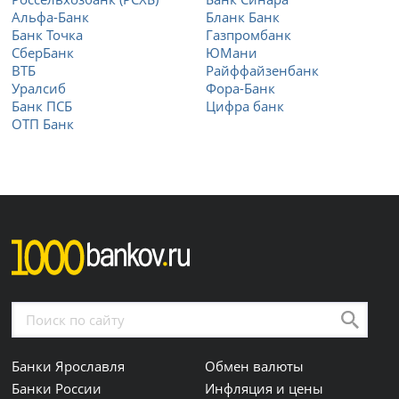
Альфа-Банк
Бланк Банк
Банк Точка
Газпромбанк
СберБанк
ЮМани
ВТБ
Райффайзенбанк
Уралсиб
Фора-Банк
Банк ПСБ
Цифра банк
ОТП Банк
Банки Ярославля
Обмен валюты
Банки России
Инфляция и цены