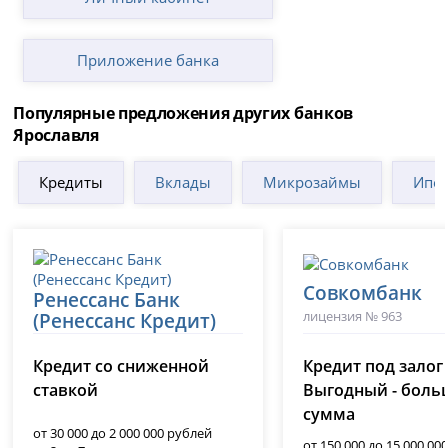
Приложение банка
Популярные предложения других банков
Ярославля
Кредиты
Вклады
Микрозаймы
Ипот
Совкомбанк
Ренессанс Банк
лицензия № 963
(Ренессанс Кредит)
лицензия № 3354
Кредит со сниженной
Кредит под залог
ставкой
Выгодный - боль
сумма
от 30 000 до 2 000 000 рублей
от 150 000 до 15 000 00