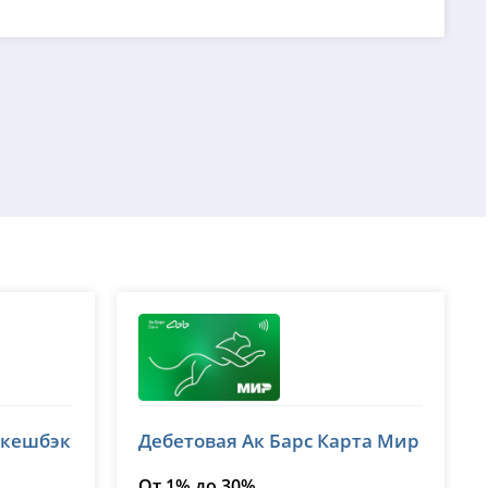
Ак Барс
 кешбэк
Дебетовая Ак Барс Карта Мир
лицензия № 2590
От 1% до 30%