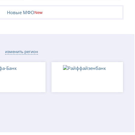
Новые МФО
New
изменить регион