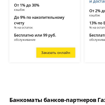
и дост
От 1% до 30%
кэшбэк
От 2% д
кэшбэк
До 9% по накопительному
счету
13% по 
% на остаток
% на остат
Бесплатно или 99 руб.
Бесплат
обслуживание
обслужив
Заказать онлайн
Банкоматы банков-партнеров Га