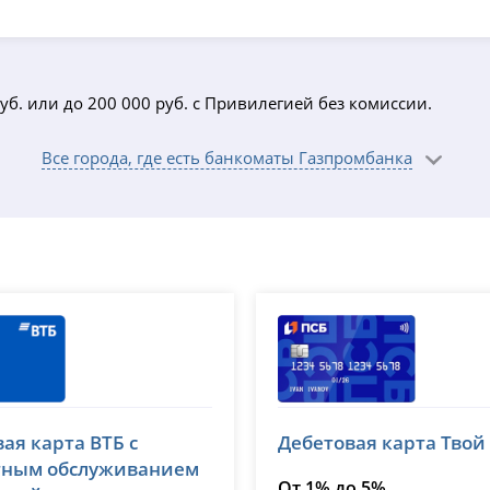
уб. или до 200 000 руб. с Привилегией без комиссии.
Все города, где есть банкоматы Газпромбанка
Банк ПСБ
ая карта ВТБ с
Дебетовая карта Твой
№ 1000
лицензия № 3251
тным обслуживанием
От 1% до 5%