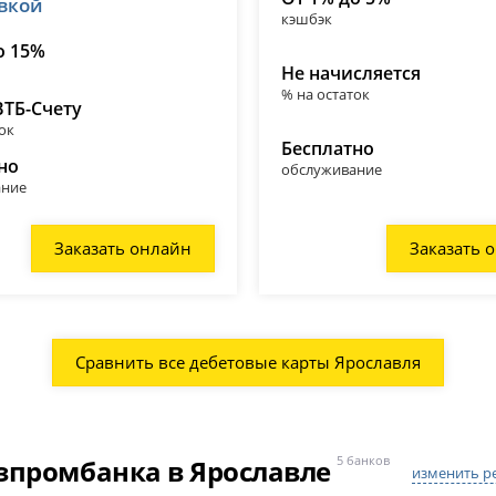
авкой
кэшбэк
о 15%
Не начисляется
% на остаток
ВТБ-Счету
ок
Бесплатно
но
обслуживание
ание
Заказать онлайн
Заказать 
Сравнить все дебетовые карты Ярославля
зпромбанка в Ярославле
5 банков
изменить р