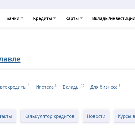
Банки
Кредиты
Карты
Вклады/инвестици
славле
1
3
12
5
втокредиты
Ипотека
Вклады
Для бизнеса
такты
Калькулятор кредитов
Новости
Курсы 