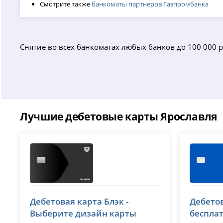
Смотрите также
банкоматы партнеров Газпромбанка
Снятие во всех банкоматах любых банков до 100 000 р
Лучшие дебетовые карты Ярославля
Т-Банк (Тинькофф)
ВТБ
Дебетовая карта Блэк -
Дебетов
лицензия № 2673
лицензия 
Выберите дизайн карты
беспла