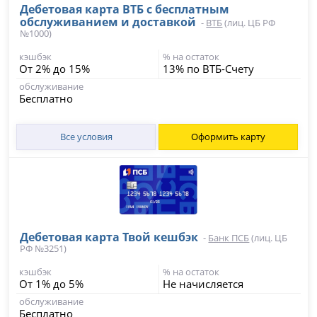
Дебетовая карта ВТБ с бесплатным
обслуживанием и доставкой
-
ВТБ
(лиц. ЦБ РФ
№1000)
кэшбэк
% на остаток
От 2% до 15%
13% по ВТБ-Счету
обслуживание
Бесплатно
Все условия
Оформить карту
Дебетовая карта Твой кешбэк
-
Банк ПСБ
(лиц. ЦБ
РФ №3251)
кэшбэк
% на остаток
От 1% до 5%
Не начисляется
обслуживание
Бесплатно