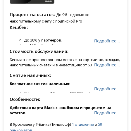
Процент на остаток
До 9% годовых по
накопительному счету с подпиской Pro
Кэшбэк
До 30% у партнеров,
Подробнее...
до 15% в 4-х выбранных местах и категориях,
1% за любые покупки от 100 рублей.
Стоимость обслуживания
Другие категории с повышенным кэшбэком до 15%
Бесплатное при постоянном остатке на картсчетах, вкладах,
меняются каждый месяц: от фастфуда и ресторанов до аптек
Подробнее...
накопительных счетах и в инвестициях от 50 000 руб., или на
и топлива.
Кэшбэк рублями
, а не бонусами!
счет выдан кредит, или тариф карты 6.2, иначе 99 руб/мес
Снятие наличных
Бесплатное снятие наличных:
Подробнее...
В банкоматах Т-Банка до 500 000 рублей в месяц
В любых других банкоматах по всему миру от 3000
Особенности
до 100 000 рублей в месяц
Дебетовая карта Black с кэшбэком и процентом на
Подробнее...
остаток.
Виртуальная карта моментально - пополнять и
В Ярославле у Т-Банка (Тинькофф)
1 отделение
и
59
совершать переводы в онлайн-банке и мобильном
банкоматов