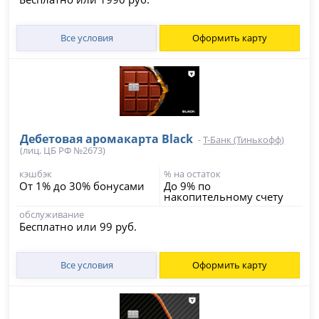
Все условия
Оформить карту
Дебетовая аромакарта Black
-
Т-Банк (Тинькофф)
(лиц. ЦБ РФ №2673)
кэшбэк
% на остаток
От 1% до 30% бонусами
До 9% по
накопительному счету
обслуживание
Бесплатно или 99 руб.
Все условия
Оформить карту