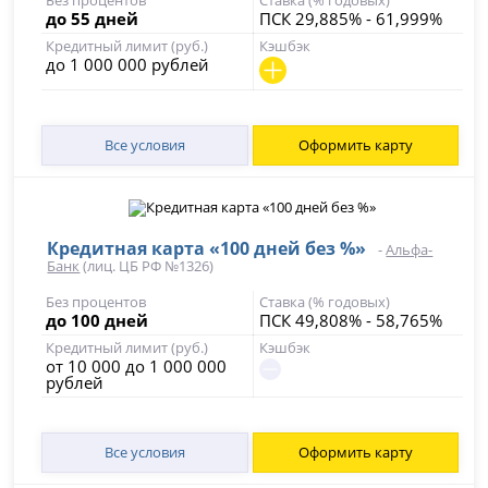
до 55 дней
ПСК 29,885% - 61,999%
лимитов и категорий кешбэка, переводы и пополнение
карты
Кредитный лимит (руб.)
Кэшбэк
Главный подвох
до 1 000 000 рублей
Кешбэк начисляется при сумме покупок от 5 000 ₽ в месяц
Кому подходит
Тем, кто планирует использовать карту для ежедневных
покупок и хочет возвращать часть средств в популярных
Все условия
Оформить карту
категориях.
Кому не
подходит
Тем, кто ищет карту для редкого использования без
необходимости следить за оборотом по счету.
Кредитная карта «100 дней без %»
-
Альфа-
Банк
(лиц. ЦБ РФ №1326)
Без процентов
Ставка (% годовых)
до 100 дней
ПСК 49,808% - 58,765%
Кредитный лимит (руб.)
Кэшбэк
от 10 000 до 1 000 000
рублей
Все условия
Оформить карту