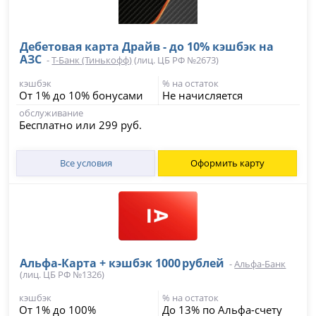
Дебетовая карта Драйв - до 10% кэшбэк на
АЗС
-
Т-Банк (Тинькофф)
(лиц. ЦБ РФ №2673)
кэшбэк
% на остаток
От 1% до 10% бонусами
Не начисляется
обслуживание
Бесплатно или 299 руб.
Все условия
Оформить карту
Альфа‑Карта + кэшбэк 1000 рублей
-
Альфа-Банк
(лиц. ЦБ РФ №1326)
кэшбэк
% на остаток
От 1% до 100%
До 13% по Альфа-счету