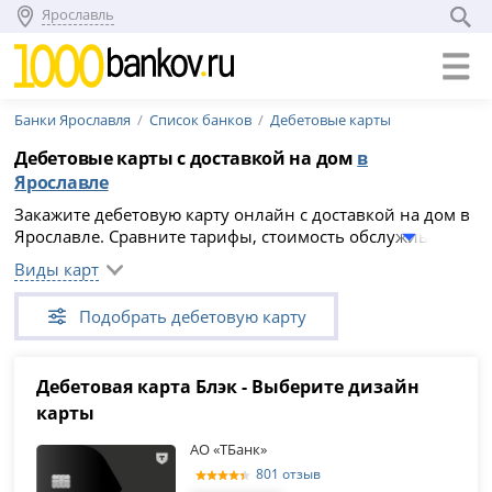
Ярославль
Банки Ярославля
Список банков
Дебетовые карты
Дебетовые карты с доставкой на дом
в
Ярославле
Закажите дебетовую карту онлайн с доставкой на дом в
Ярославле. Сравните тарифы, стоимость обслуживания,
кэшбэк, проценты на остаток и условия доставки, затем
Виды карт
заполните заявку на сайте банка. Решение, срок
выпуска и возможность курьерской доставки зависят от
Подобрать дебетовую карту
банка, адреса и выбранной карты.
Дебетовая карта Блэк - Выберите дизайн
карты
АО «ТБанк»
801 отзыв