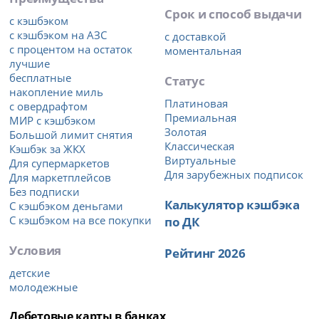
Срок и способ выдачи
с кэшбэком
с кэшбэком на АЗС
с доставкой
с процентом на остаток
моментальная
лучшие
бесплатные
Статус
накопление миль
Платиновая
с овердрафтом
Премиальная
МИР с кэшбэком
Золотая
Большой лимит снятия
Классическая
Кэшбэк за ЖКХ
Виртуальные
Для супермаркетов
Для зарубежных подписок
Для маркетплейсов
Без подписки
Калькулятор кэшбэка
С кэшбэком деньгами
С кэшбэком на все покупки
по ДК
Условия
Рейтинг 2026
детские
молодежные
Дебетовые карты в банках