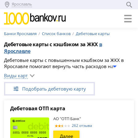
Ярославль
Банки Ярославля
Список банков
Дебетовые карты
Дебетовые карты с кэшбэком за ЖКХ
в
Ярославле
Дебетовые карты с повышенным кэшбэком за ЖКХ в
Ярославле помогают вернуть часть расходов на
коммунальные услуги. Условия зависят от банка и
Виды карт
тарифа: кэшбэк может начисляться не за все платежи,
иметь лимит или требовать минимального оборота по
Подобрать дебетовую карту
карте. Сравните предложения на август 2026 года и
проверьте правила начисления перед онлайн-заявкой.
Дебетовая ОТП карта
АО "ОТП Банк"
262 отзыва
Далее