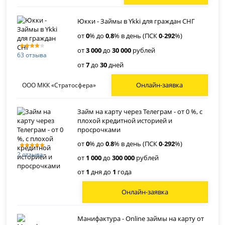
Юкки - Займы в Ykki для граждан СНГ
от
0
% до
0
,
8
% в день (ПСК
0
-
292
%)
от
3 000
до
30 000
рублей
63 отзыва
от
7
до
30
дней
Онлайн-заявка
ООО МКК «Стратосфера»
Займ на карту через Телеграм - от 0 %, с
плохой кредитной историей и
просрочками
от
0
% до
0
.
8
% в день (ПСК
0
-
292
%)
2 отзыва
от
1 000
до
300 000
рублей
от
1
дня до
1
года
Онлайн-заявка
Манифактура - Online займы на карту от