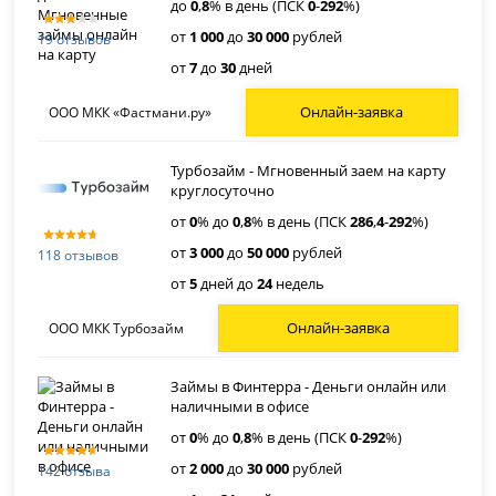
до
0
,
8
% в день (ПСК
0
-
292
%)
от
1 000
до
30 000
рублей
19 отзывов
от
7
до
30
дней
Онлайн-заявка
ООО МКК «Фастмани.ру»
Турбозайм - Мгновенный заем на карту
круглосуточно
от
0
% до
0
,
8
% в день (ПСК
286
,
4
-
292
%)
от
3 000
до
50 000
рублей
118 отзывов
от
5
дней до
24
недель
Онлайн-заявка
ООО МКК Турбозайм
Займы в Финтерра - Деньги онлайн или
наличными в офисе
от
0
% до
0
,
8
% в день (ПСК
0
-
292
%)
от
2 000
до
30 000
рублей
142 отзыва