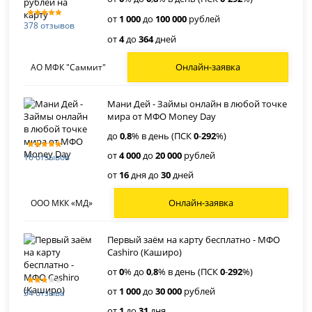
от
1 000
до
100 000
рублей
378 отзывов
от
4
до
364
дней
Онлайн-заявка
АО МФК "Саммит"
Мани Дей - Займы онлайн в любой точке
мира от МФО Money Day
до
0
,
8
% в день (ПСК
0
-
292
%)
от
4 000
до
20 000
рублей
16 отзывов
от
16
дня до
30
дней
Онлайн-заявка
ООО МКК «МД»
Первый заём на карту бесплатно - МФО
Cashiro (Каширо)
от
0
% до
0
,
8
% в день (ПСК
0
-
292
%)
от
1 000
до
30 000
рублей
34 отзыва
от
1
до
31
дня