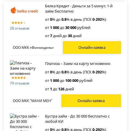
Белка Кредит - Деньги за 5 минут, 1-й
заём бесплатно
от
0
% до
0
,
8
% в день (ПСК
0
-
292
%)
от
1 000
до
30 000
рублей
28 отзывов
от
7
дней до
30
дней
Онлайн-заявка
ООО МКК «Финмодель»
Платиза – Заем на карту мгновенно
от
0
% до
0
,
8
% в день (ПСК
0
-
292
%)
от
1 000
до
100 000
рублей
79 отзывов
от
1
до
126
дней
Онлайн-заявка
ООО МКК "МАНИ МЕН"
Бустра займ - До 30 000 бесплатно с
любой КИ
от
0
% до
0
,
8
% в день (ПСК
0
-
292
%)