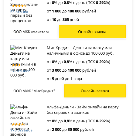
от
0
% до
0
,
8
% в день (ПСК
0
-
292
%)
от
1 000
до
100 000
рублей
63 отзыва
от
10
до
365
дней
Онлайн-заявка
ООО МКК «Алистар»
Миг Кредит – Деньги на карту или
наличными в офисе до 100 000 руб.
от
0
% до
0
,
8
% в день (ПСК
0
-
292
%)
от
3 000
до
100 000
рублей
37 отзывов
от
5
дней до
1
года
Онлайн-заявка
ООО МФК "МигКредит"
Альфа-Деньги - Займ онлайн на карту
без справок и звонков
от
0
% до
0
,
8
% в день (ПСК
0
-
292
%)
от
2 000
до
30 000
рублей
170 отзывов