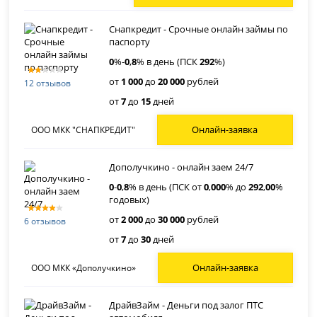
Снапкредит - Срочные онлайн займы по
паспорту
0
%-
0
,
8
% в день (ПСК
292
%)
от
1 000
до
20 000
рублей
12 отзывов
от
7
до
15
дней
Онлайн-заявка
ООО МКК "СНАПКРЕДИТ"
Дополучкино - онлайн заем 24/7
0
-
0
,
8
% в день (ПСК от
0
,
000
% до
292
,
00
%
годовых)
от
2 000
до
30 000
рублей
6 отзывов
от
7
до
30
дней
Онлайн-заявка
ООО МКК «Дополучкино»
ДрайвЗайм - Деньги под залог ПТС