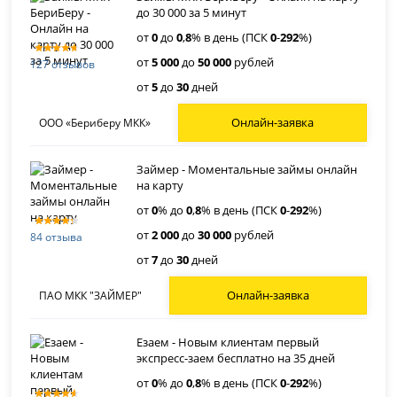
до 30 000 за 5 минут
от
0
до
0
,
8
% в день (ПСК
0
-
292
%)
от
5 000
до
50 000
рублей
127 отзывов
от
5
до
30
дней
Онлайн-заявка
ООО «Бериберу МКК»
Займер - Моментальные займы онлайн
на карту
от
0
% до
0
,
8
% в день (ПСК
0
-
292
%)
от
2 000
до
30 000
рублей
84 отзыва
от
7
до
30
дней
Онлайн-заявка
ПАО МКК "ЗАЙМЕР"
Езаем - Новым клиентам первый
экспресс-заем бесплатно на 35 дней
от
0
% до
0
,
8
% в день (ПСК
0
-
292
%)