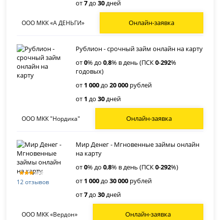
от
7
до
30
дней
Онлайн-заявка
ООО МКК «А ДЕНЬГИ»
Рублион - срочный займ онлайн на карту
от
0
% до
0
,
8
% в день (ПСК
0
-
292
%
годовых)
от
1 000
до
20 000
рублей
от
1
до
30
дней
Онлайн-заявка
ООО МКК "Нордика"
Мир Денег - Мгновенные займы онлайн
на карту
от
0
% до
0
,
8
% в день (ПСК
0
-
292
%)
от
1 000
до
30 000
рублей
12 отзывов
от
7
до
30
дней
Онлайн-заявка
ООО МКК «Вердон»