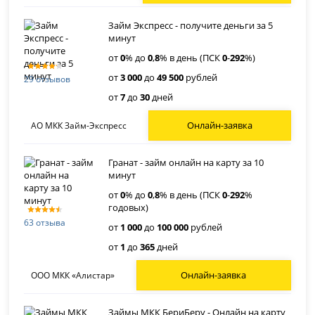
Займ Экспресс - получите деньги за 5
минут
от
0
% до
0
,
8
% в день (ПСК
0
-
292
%)
от
3 000
до
49 500
рублей
29 отзывов
от
7
до
30
дней
Онлайн-заявка
АО МКК Займ-Экспресс
Гранат - займ онлайн на карту за 10
минут
от
0
% до
0
,
8
% в день (ПСК
0
-
292
%
годовых)
63 отзыва
от
1 000
до
100 000
рублей
от
1
до
365
дней
Онлайн-заявка
ООО МКК «Алистар»
Займы МКК БериБеру - Онлайн на карту