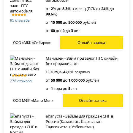
автомобиля
от
2
% до
8
,
3
% в месяц (ПСК от
24
% до
99
,
6
%)
95 отзывов
от
15 000
до
500 000
рублей
от
60
дней до
3
лет
Онлайн-заявка
ООО «МКК «Сибиряк»
Манимен - Займ под залог ПТС онлайн
без продажи авто
ПСК
29
,
2
-
42
,
0
% годовых
от
50 000
до
1 000 000
рублей
278 отзывов
от
1
года до
5
лет
Онлайн-заявка
ООО МФК «Мани Мен»
еКапуста - Займы для граждан СНГ в
России (Казахстан, Кыргыстан,
Таджикистан, Узбекистан)