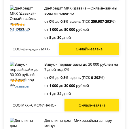
Да-Кредит МКК (Давака) - Онлайн-займы
всем мгновенно
от
0
% до
0
,
8
% в день (ПСК
259
,
987
-
292
%)
от
1 000
до
50 000
рублей
28 отзывов
от
5
до
30
дней
Онлайн-заявка
ООО «Да-кредит МКК»
Вивус – первый займ до 30 000 рублей на
7 дней под 0%
от
0
% до
0
,
8
% в день (ПСК
0
-
292
%)
от
1 000
до
30 000
рублей
11 отзывов
от
1
до
32
дней
Онлайн-заявка
ООО МКК «СМСФИНАНС»
Деньги на дом - Микрозаймы за пару
минут