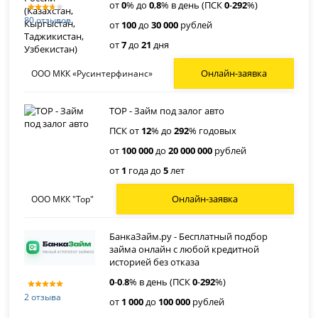
от
0
% до
0
,
8
% в день (ПСК
0
-
292
%)
80 отзывов
от
100
до
30 000
рублей
от
7
до
21
дня
Онлайн-заявка
ООО МКК «Русинтерфинанс»
ТОР - Займ под залог авто
ПСК от
12
% до
292
% годовых
от
100 000
до
20 000 000
рублей
от
1
года до
5
лет
Онлайн-заявка
ООО МКК "Тор"
БанкаЗайм.ру - Бесплатный подбор
займа онлайн с любой кредитной
историей без отказа
0
-
0
.
8
% в день (ПСК
0
-
292
%)
2 отзыва
от
1 000
до
100 000
рублей