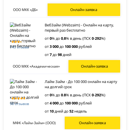
Онлайн-заявка
ООО МКК «ДБ»
ВебЗайм (Webzaim) - Онлайн на карту,
первый раз бесплатно
от
0
% до
0
,
8
% в день (ПСК
0
-
292
%)
от
3 000
до
100 000
рублей
143 отзыва
от
7
до
98
дней
Онлайн-заявка
ООО МКК «Академическая»
Лайм Займ - До 100 000 онлайн на карту
на долгий срок
от
0
% до
0
.
8
% в день (ПСК
0
-
292
%)
от
4 000
до
100 000
рублей
98 отзывов
от
10
дней до
52
недель
Онлайн-заявка
МФК «Лайм-Займ» (ООО)