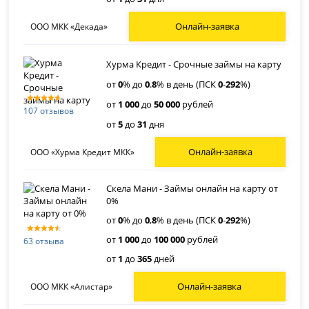
Онлайн-заявка
ООО МКК «Декада»
Хурма Кредит - Срочные займы на карту
от
0
% до
0
.
8
% в день (ПСК
0
-
292
%)
от
1 000
до
50 000
рублей
107 отзывов
от
5
до
31
дня
Онлайн-заявка
ООО «Хурма Кредит МКК»
Скела Мани - Займы онлайн на карту от
0%
от
0
% до
0
,
8
% в день (ПСК
0
-
292
%)
от
1 000
до
100 000
рублей
63 отзыва
от
1
до
365
дней
Онлайн-заявка
ООО МКК «Алистар»