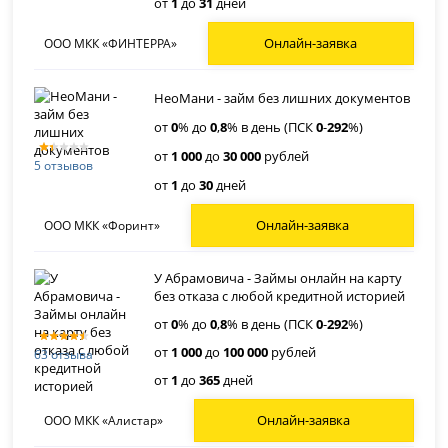
от
1
до
31
дней
Онлайн-заявка
ООО МКК «ФИНТЕРРА»
НеоМани - займ без лишних документов
от
0
% до
0
,
8
% в день (ПСК
0
-
292
%)
от
1 000
до
30 000
рублей
5 отзывов
от
1
до
30
дней
Онлайн-заявка
ООО МКК «Форинт»
У Абрамовича - Займы онлайн на карту
без отказа с любой кредитной историей
от
0
% до
0
,
8
% в день (ПСК
0
-
292
%)
от
1 000
до
100 000
рублей
63 отзыва
от
1
до
365
дней
Онлайн-заявка
ООО МКК «Алистар»