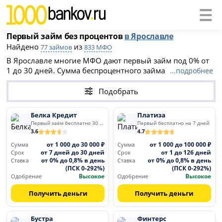
Первый займ без процентов
в Ярославле
Найдено
из
77 займов
833 МФО
В Ярославле многие МФО дают первый займ под 0% от
1 до 30 дней. Сумма беспроцентного займа от 100 до 30
...подробнее
000 рублей. После льготного периода ставки составляют
до 0.8% в день (ПСК до 292%). Оформите микрозайм без
Подобрать
переплат при первом обращении.
Белка Кредит
Платиза
Первый заём бесплатно 30 дней
Первый бесплатно на 7 дней
3.6
4.7
от 1 000 до 30 000 ₽
от 1 000 до 100 000 ₽
Сумма
Сумма
от 7 дней до 30 дней
от 1 до 126 дней
Срок
Срок
от 0% до 0,8% в день
от 0% до 0,8% в день
Ставка
Ставка
(ПСК 0-292%)
(ПСК 0-292%)
Высокое
Высокое
Одобрение
Одобрение
Получить деньги
Получить деньги
Бустра
Финтерс