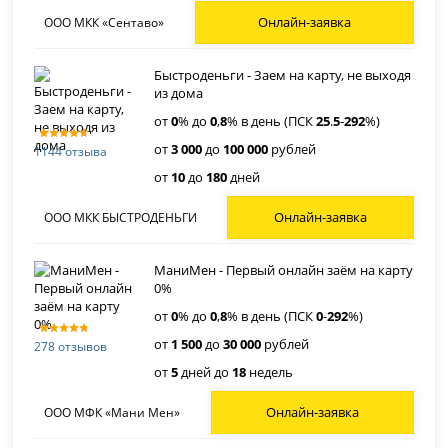
Онлайн-заявка
ООО МКК «Сентаво»
Быстроденьги - Заем на карту, не выходя
из дома
от
0
% до
0
,
8
% в день (ПСК
25
.
5
-
292
%)
от
3 000
до
100 000
рублей
1144 отзыва
от
10
до
180
дней
Онлайн-заявка
ООО МКК БЫСТРОДЕНЬГИ
МаниМен - Первый онлайн заём на карту
0%
от
0
% до
0
,
8
% в день (ПСК
0
-
292
%)
от
1 500
до
30 000
рублей
278 отзывов
от
5
дней до
18
недель
Онлайн-заявка
ООО МФК «Мани Мен»