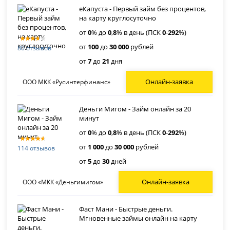
еКапуста - Первый займ без процентов,
на карту круглосуточно
от
0
% до
0
,
8
% в день (ПСК
0
-
292
%)
от
100
до
30 000
рублей
80 отзывов
от
7
до
21
дня
Онлайн-заявка
ООО МКК «Русинтерфинанс»
Деньги Мигом - Займ онлайн за 20
минут
от
0
% до
0
,
8
% в день (ПСК
0
-
292
%)
от
1 000
до
30 000
рублей
114 отзывов
от
5
до
30
дней
Онлайн-заявка
ООО «МКК «Деньгимигом»
Фаст Мани - Быстрые деньги.
Мгновенные займы онлайн на карту