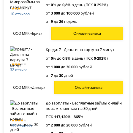
от
0
% до
0
,
8
% в день (ПСК
0
-
292
%)
от
3 000
до
100 000
рублей
10 отзывов
от
9
до
26
недель
Онлайн-заявка
ООО МКК «Бриз»
Кредит7 - Деньги на карту за 7 минут
от
0
% до
0
,
8
% в день (ПСК
0
-
292
%)
от
1 000
до
30 000
рублей
32 отзыва
от
7
до
30
дней
Онлайн-заявка
ООО МКК «Динар»
До зарплаты - Бесплатные займы онлайн
новым клиентам на 30 дней
ПСК
117
,
120
% -
365
%
от
2 000
до
20 000
рублей
159 отзывов