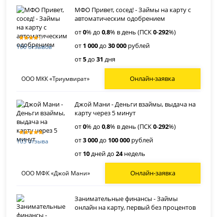
МФО Привет, сосед! - Займы на карту с
автоматическим одобрением
от
0
% до
0
,
8
% в день (ПСК
0
-
292
%)
от
1 000
до
30 000
рублей
156 отзывов
от
5
до
31
дня
Онлайн-заявка
ООО МКК «Триумвират»
Джой Мани - Деньги взаймы, выдача на
карту через 5 минут
от
0
% до
0
,
8
% в день (ПСК
0
-
292
%)
от
3 000
до
100 000
рублей
103 отзыва
от
10
дней до
24
недель
Онлайн-заявка
ООО МФК «Джой Мани»
Занимательные финансы - Займы
онлайн на карту, первый без процентов