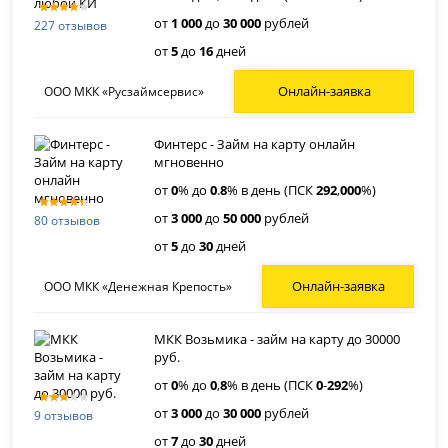
от
1 000
до
30 000
рублей
227 отзывов
от
5
до
16
дней
Онлайн-заявка
ООО МКК «Русзаймсервис»
Финтерс - Займ на карту онлайн
мгновенно
от
0
% до
0
.
8
% в день (ПСК
292
,
000
%)
от
3 000
до
50 000
рублей
80 отзывов
от
5
до
30
дней
Онлайн-заявка
ООО МКК «Денежная Крепость»
МКК Возьмика - займ на карту до 30000
руб.
от
0
% до
0
,
8
% в день (ПСК
0
-
292
%)
от
3 000
до
30 000
рублей
9 отзывов
от
7
до
30
дней