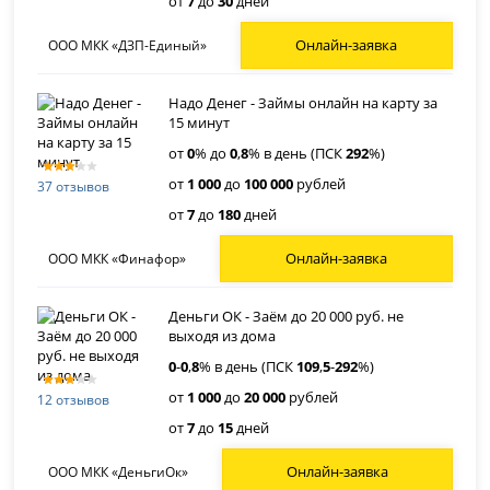
от
7
до
30
дней
Онлайн-заявка
ООО МКК «ДЗП-Единый»
Надо Денег - Займы онлайн на карту за
15 минут
от
0
% до
0
,
8
% в день (ПСК
292
%)
от
1 000
до
100 000
рублей
37 отзывов
от
7
до
180
дней
Онлайн-заявка
ООО МКК «Финафор»
Деньги ОК - Заём до 20 000 руб. не
выходя из дома
0
-
0
,
8
% в день (ПСК
109
,
5
-
292
%)
от
1 000
до
20 000
рублей
12 отзывов
от
7
до
15
дней
Онлайн-заявка
ООО МКК «ДеньгиОк»