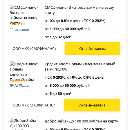
СМСфинанс - Экспресс-займы на вашу
карту
от
0
% до
0
,
8
% в день (ПСК
0
-
292
%)
от
1 000
до
30 000
рублей
11 отзывов
от
1
до
32
дней
Онлайн-заявка
ООО МКК «СМСФИНАНС»
КредитПлюс: Новым клиентам Первый
займ под 0%
ПСК
0
-
292
%; от
0
% до
0
,
8
% в день
от
3 000
до
30 000
рублей
87 отзывов
от
5
до
30
дней
Онлайн-заявка
ООО МКК "ЭКОФИНАНС"
ДоброЗайм - До 100 000 рублей на карту
от
0
% до
0
,
8
% в день (ПСК
0
-
292
%)