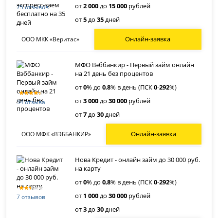
от
2 000
до
15 000
рублей
75 отзывов
от
5
до
35
дней
Онлайн-заявка
ООО МКК «Веритас»
МФО Вэббанкир - Первый займ онлайн
на 21 день без процентов
от
0
% до
0
,
8
% в день (ПСК
0
-
292
%)
от
3 000
до
30 000
рублей
34 отзыва
от
7
до
30
дней
Онлайн-заявка
ООО МФК «ВЭББАНКИР»
Нова Кредит - онлайн займ до 30 000 руб.
на карту
от
0
% до
0
,
8
% в день (ПСК
0
-
292
%)
от
1 000
до
30 000
рублей
7 отзывов
от
3
до
30
дней