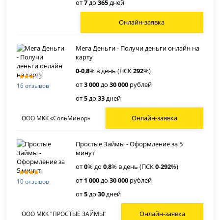
от
7
до
365
дней
Онлайн-заявка
Мега Деньги - Получи деньги онлайн на
карту
0
-
0
,
8
% в день (ПСК
292
%)
от
3 000
до
30 000
рублей
16 отзывов
от
5
до
33
дней
Онлайн-заявка
ООО МКК «СольМинор»
Простые Займы - Оформление за 5
минут
от
0
% до
0
,
8
% в день (ПСК
0
-
292
%)
от
1 000
до
30 000
рублей
10 отзывов
от
5
до
30
дней
Онлайн-заявка
ООО МКК "ПРОСТЫЕ ЗАЙМЫ"