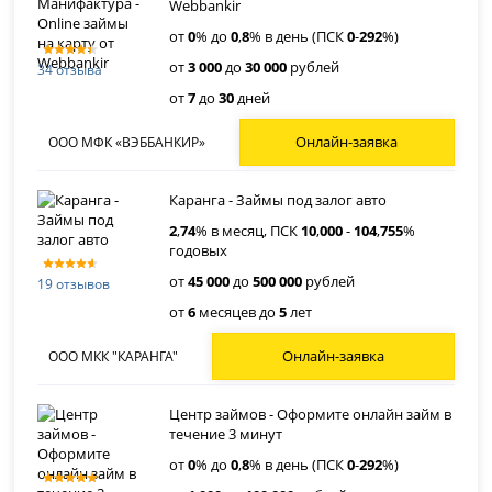
Webbankir
от
0
% до
0
,
8
% в день (ПСК
0
-
292
%)
от
3 000
до
30 000
рублей
34 отзыва
от
7
до
30
дней
Онлайн-заявка
ООО МФК «ВЭББАНКИР»
Каранга - Займы под залог авто
2
,
74
% в месяц, ПСК
10
,
000
-
104
,
755
%
годовых
от
45 000
до
500 000
рублей
19 отзывов
от
6
месяцев до
5
лет
Онлайн-заявка
ООО МКК "КАРАНГА"
Центр займов - Оформите онлайн займ в
течение 3 минут
от
0
% до
0
,
8
% в день (ПСК
0
-
292
%)