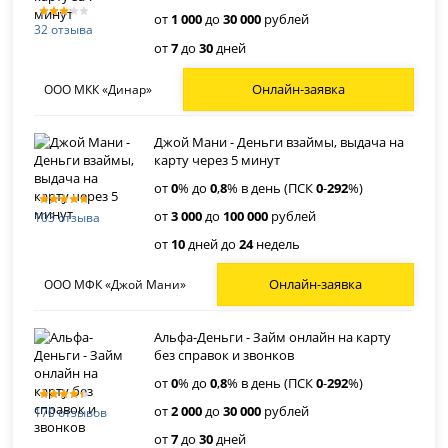
от
1 000
до
30 000
рублей
32 отзыва
от
7
до
30
дней
Онлайн-заявка
ООО МКК «Динар»
Джой Мани - Деньги взаймы, выдача на
карту через 5 минут
от
0
% до
0
,
8
% в день (ПСК
0
-
292
%)
от
3 000
до
100 000
рублей
103 отзыва
от
10
дней до
24
недель
Онлайн-заявка
ООО МФК «Джой Мани»
Альфа-Деньги - Займ онлайн на карту
без справок и звонков
от
0
% до
0
,
8
% в день (ПСК
0
-
292
%)
от
2 000
до
30 000
рублей
170 отзывов
от
7
до
30
дней