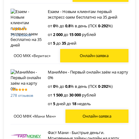
Езаем - Новым клиентам первый
экспресс-заем бесплатно на 35 дней
от
0
% до
0
,
8
% в день (ПСК
0
-
292
%)
от
2 000
до
15 000
рублей
75 отзывов
от
5
до
35
дней
Онлайн-заявка
ООО МКК «Веритас»
МаниМен - Первый онлайн заём на карту
0%
от
0
% до
0
,
8
% в день (ПСК
0
-
292
%)
от
1 500
до
30 000
рублей
278 отзывов
от
5
дней до
18
недель
Онлайн-заявка
ООО МФК «Мани Мен»
Фаст Мани - Быстрые деньги.
Мгновенные займы онлайн на карту