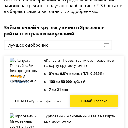
заявок
на кредиты, получают одобрение в 2-3 банках и
выбирают самый выгодный из одобренных.
Займы онлайн круглосуточно в Ярославле -
рейтинг и сравнение условий
лучшее одобрение
еКапуста - Первый займ без процентов,
на карту круглосуточно
от
0
% до
0
,
8
% в день (ПСК
0
-
292
%)
от
100
до
30 000
рублей
80 отзывов
от
7
до
21
дня
Онлайн-заявка
ООО МКК «Русинтерфинанс»
Турбозайм - Мгновенный заем на карту
круглосуточно