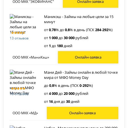
Онлайн-заявка
ООО МКК "ЭКОФИНАНС"
Маникэш - Займы на любые цели за 15
минут
от
0
,
78
% до
0
,
8
% в день (ПСК
284
-
292
%)
от
1 000
до
30 000
рублей
13 отзывов
от
1
до
180
дней
Онлайн-заявка
ООО МКК «МаниКэш»
Мани Дей - Займы онлайн в любой точке
мира от МФО Money Day
до
0
,
8
% в день (ПСК
0
-
292
%)
от
4 000
до
20 000
рублей
16 отзывов
от
16
дня до
30
дней
Онлайн-заявка
ООО МКК «МД»
Небус - Молниеносная выдача до 300 000