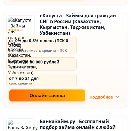
еКапуста - Займы для граждан
СНГ в России (Казахстан,
Кыргыстан, Таджикистан,
Узбекистан)
от 0% до 0,8% в день (ПСК 0-
292%)
полная стоимость кредита – ПСК
от 100 до 30 000 рублей
сумма кредита
от 7 до 21 дня
срок кредита
Онлайн-заявка
Подробнее
БанкаЗайм.ру - Бесплатный
подбор займа онлайн с любой