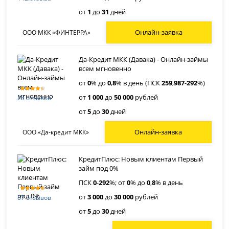
от
1
до
31
дней
Онлайн-заявка
ООО МКК «ФИНТЕРРА»
Да-Кредит МКК (Давака) - Онлайн-займы
всем мгновенно
от
0
% до
0
,
8
% в день (ПСК
259
,
987
-
292
%)
от
1 000
до
50 000
рублей
28 отзывов
от
5
до
30
дней
Онлайн-заявка
ООО «Да-кредит МКК»
КредитПлюс: Новым клиентам Первый
займ под 0%
ПСК
0
-
292
%; от
0
% до
0
,
8
% в день
от
3 000
до
30 000
рублей
87 отзывов
от
5
до
30
дней