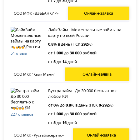
от
7
до
30
дней
Онлайн-заявка
ООО МФК «ВЭББАНКИР»
ЛайкЗайм - Моментальные займы на
карту по всей России
0
,
8
% в день (ПСК
292
%)
от
1 000
до
30 000
рублей
51 отзыв
от
5
до
14
дней
Онлайн-заявка
ООО МКК "Квик Мани"
Бустра займ - До 30 000 бесплатно с
любой КИ
от
0
% до
0
,
8
% в день (ПСК
0
-
292
%)
от
1 000
до
30 000
рублей
227 отзывов
от
5
до
16
дней
Онлайн-заявка
ООО МКК «Русзаймсервис»