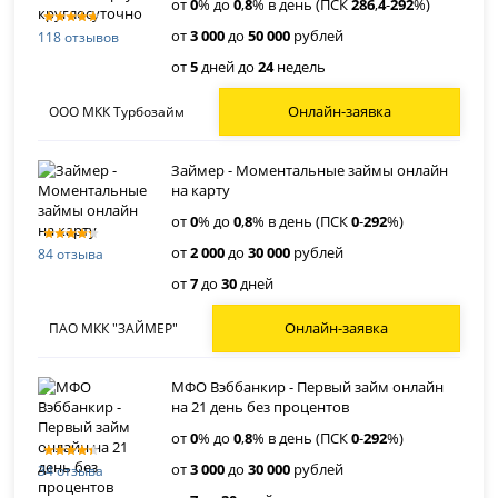
от
0
% до
0
,
8
% в день (ПСК
286
,
4
-
292
%)
от
3 000
до
50 000
рублей
118 отзывов
от
5
дней до
24
недель
Онлайн-заявка
ООО МКК Турбозайм
Займер - Моментальные займы онлайн
на карту
от
0
% до
0
,
8
% в день (ПСК
0
-
292
%)
от
2 000
до
30 000
рублей
84 отзыва
от
7
до
30
дней
Онлайн-заявка
ПАО МКК "ЗАЙМЕР"
МФО Вэббанкир - Первый займ онлайн
на 21 день без процентов
от
0
% до
0
,
8
% в день (ПСК
0
-
292
%)
от
3 000
до
30 000
рублей
34 отзыва