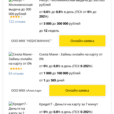
рублей
от
0
,
6
% до
0
,
8
% в день (ПСК от
0
% до
292
%)
122 отзыва
от
3 000
до
300 000
рублей
до
12
недель
Онлайн-заявка
ООО МКК "НЕБУСФИНАНС"
Скела Мани - Займы онлайн на карту от
0%
от
0
% до
0
,
8
% в день (ПСК
0
-
292
%)
от
1 000
до
100 000
рублей
63 отзыва
от
1
до
365
дней
Онлайн-заявка
ООО МКК «Алистар»
Кредит7 - Деньги на карту за 7 минут
от
0
% до
0
,
8
% в день (ПСК
0
-
292
%)