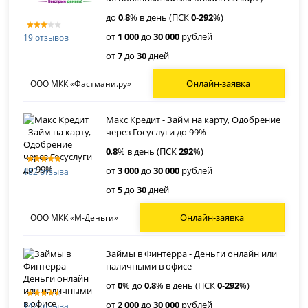
до
0
,
8
% в день (ПСК
0
-
292
%)
от
1 000
до
30 000
рублей
19 отзывов
от
7
до
30
дней
Онлайн-заявка
ООО МКК «Фастмани.ру»
Макс Кредит - Займ на карту, Одобрение
через Госуслуги до 99%
0
,
8
% в день (ПСК
292
%)
от
3 000
до
30 000
рублей
182 отзыва
от
5
до
30
дней
Онлайн-заявка
ООО МКК «М-Деньги»
Займы в Финтерра - Деньги онлайн или
наличными в офисе
от
0
% до
0
,
8
% в день (ПСК
0
-
292
%)
от
2 000
до
30 000
рублей
142 отзыва