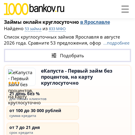
Займы онлайн круглосуточно
в Ярославле
Найдено
из
53 займа
833 МФО
Список круглосуточных займов Ярославля в августе
2026 года. Сравните 53 предложения, оформите заявку
...подробнее
на официальном сайте МФО Ярославля и получите
займ мгновенно без отказа и проверок. Займ онлайн на
Подобрать
карту одобряют 24 часа в сутки в среднем за 5-10 минут.
Все
вновь открывшиеся МФО Ярославля
- каждая
еКапуста - Первый займ без
компания есть в реестре ЦБ РФ.
процентов, на карту
круглосуточно
21 день без %
для новых клиентов
от 100 до 30 000 рублей
сумма кредита
от 7 до 21 дня
срок кредита