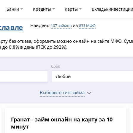
Банки
Кредиты
Карты
Вклады/инвестици
славле
Найдено
из
107 займов
833 МФО
ту без отказа, оформить можно онлайн на сайте МФО. Суммы
 до 0.8% в день (ПСК до 292%).
Срок
Любой
Выберите тип займа
Гранат - займ онлайн на карту за 10
минут